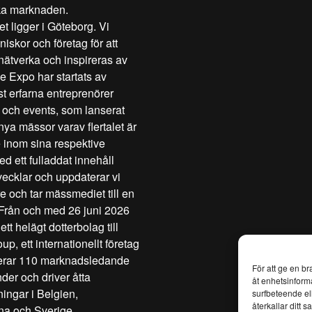
ka marknaden.
t ligger i Göteborg. Vi
skor och företag för att
 nätverka och inspireras av
e Expo har startats av
t erfarna entreprenörer
och events, som lanserat
ya mässor varav flertalet är
 inom sina respektive
d ett fulladdat innehåll
tvecklar och uppdaterar vi
e och tar mässmediet till en
. Från och med 26 juni 2026
tt helägt dotterbolag till
up, ett internationellt företag
erar 110 marknadsledande
För att ge en b
nder och driver åtta
åt enhetsinform
ingar i Belgien,
surfbeteende el
återkallar ditt 
na och Sverige.