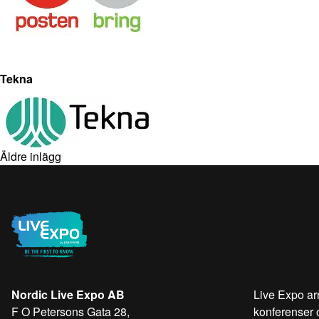
Tekna
Äldre inlägg
Nordic Live Expo AB
Live Expo ar
F O Petersons Gata 28,
konferenser 