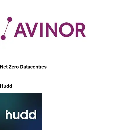
Net Zero Datacentres
Hudd