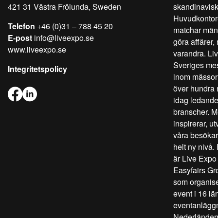
421 31 Västra Frölunda, Sweden
skandinavis
Huvudkontore
Telefon
+46 (0)31 – 788 45 20
matchar männi
E-post
info@liveexpo.se
göra affärer,
www.liveexpo.se
varandra. Liv
Sveriges mes
Integritetspolicy
inom mässor 
över hundra n
idag ledande
branscher. Me
inspirerar, u
våra besökar
helt ny nivå
är Live Expo e
Easyfairs Gro
som organis
event i 16 lä
eventanläggn
Nederländer