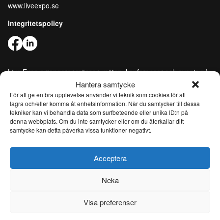
www.liveexpo.se
Integritetspolicy
Live Expo arrangerar mässor, möten, konferenser och events på
den skandinaviska marknaden. Huvudkontoret ligger i Göteborg.
Hantera samtycke
Vi matchar människor och företag för att göra affärer, nätverka
För att ge en bra upplevelse använder vi teknik som cookies för att
och inspireras av varandra. Live Expo har startats av Sveriges
lagra och/eller komma åt enhetsinformation. När du samtycker till dessa
mest erfarna entreprenörer inom mässor och events, som
tekniker kan vi behandla data som surfbeteende eller unika ID:n på
lanserat över hundra nya mässor varav flertalet är idag ledande
denna webbplats. Om du inte samtycker eller om du återkallar ditt
inom sina respektive branscher. Med ett fulladdat innehåll
samtycke kan detta påverka vissa funktioner negativt.
inspirerar, utvecklar och uppdaterar vi våra besökare och tar
mässmediet till en helt ny nivå. Från och med 26 juni 2026 är Live
Acceptera
Expo ett helägt dotterbolag till Easyfairs Group, ett internationellt
företag som organiserar 110 marknadsledande event i 16 länder
Neka
och driver åtta eventanläggningar i Belgien, Nederländerna och
Sverige.
Visa preferenser