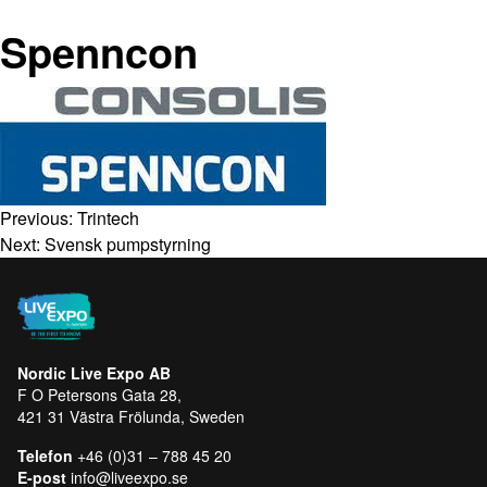
Spenncon
Previous:
Trintech
Next:
Svensk pumpstyrning
Nordic Live Expo AB
F O Petersons Gata 28,
421 31 Västra Frölunda, Sweden
Telefon
+46 (0)31 – 788 45 20
E-post
info@liveexpo.se