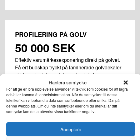
PROFILERING PÅ GOLV
50 000 SEK
Effektiv varumärkesexponering direkt på golvet.
Få ert budskap tryckt på laminerade golvdekaler
vid huvudentrén, entrétorget och hallarna – en
iögonfallande lösning istället för gångmatta. I
Hantera samtycke
För att ge en bra upplevelse använder vi teknik som cookies för att lagra
priset ingår fyra golvdekaler (2 x 1 m) som
och/eller komma åt enhetsinformation. När du samtycker till dessa
säkerställer att ert varumärke syns där besökarna
tekniker kan vi behandla data som surfbeteende eller unika ID:n på
rör sig som mest.
denna webbplats. Om du inte samtycker eller om du återkallar ditt
samtycke kan detta påverka vissa funktioner negativt.
Acceptera
Läs mer om mervärdestjänster här