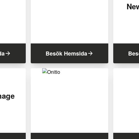
Ne
da
Besök Hemsida
Bes
nage