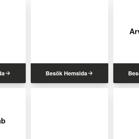
Ar
da
Besök Hemsida
Bes
ab