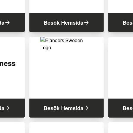
da
Besök Hemsida
Bes
iness
da
Besök Hemsida
Bes