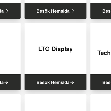
da
Besök Hemsida
Bes
LTG Display
Tech
da
Besök Hemsida
Bes