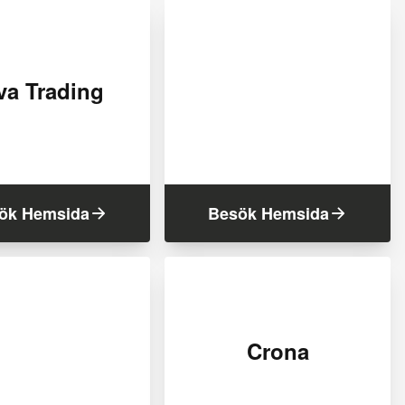
va Trading
ök Hemsida
Besök Hemsida
Crona