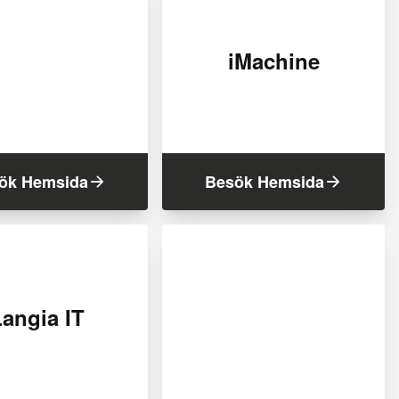
iMachine
ök Hemsida
Besök Hemsida
angia IT