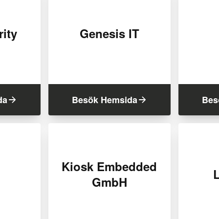
ity
Genesis IT
da
Besök Hemsida
Bes
Kiosk Embedded
L
GmbH