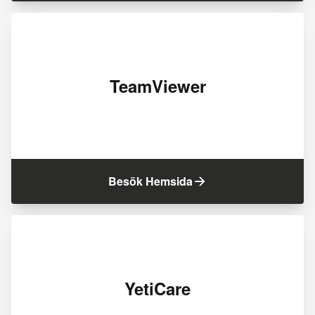
TeamViewer
Besök Hemsida
YetiCare