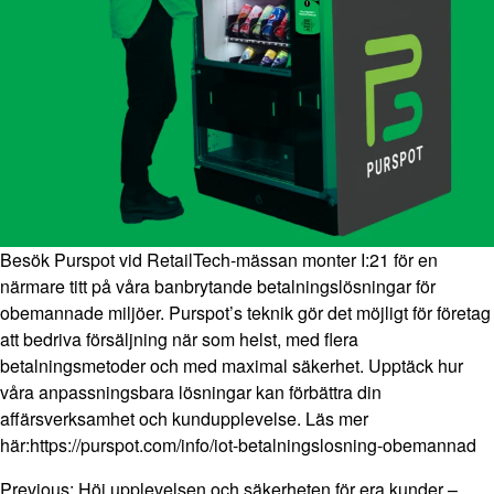
Besök Purspot vid RetailTech-mässan monter I:21 för en
närmare titt på våra banbrytande betalningslösningar för
obemannade miljöer. Purspot’s teknik gör det möjligt för företag
att bedriva försäljning när som helst, med flera
betalningsmetoder och med maximal säkerhet. Upptäck hur
våra anpassningsbara lösningar kan förbättra din
affärsverksamhet och kundupplevelse. Läs mer
här:
https://purspot.com/info/iot-betalningslosning-obemannad
Previous:
Höj upplevelsen och säkerheten för era kunder –