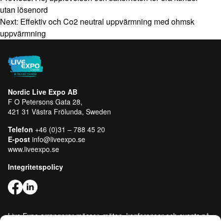
utan lösenord
Next:
Effektiv och Co2 neutral uppvärmning med ohmsk
uppvärmning
Nordic Live Expo AB
F O Petersons Gata 28,
421 31 Västra Frölunda, Sweden
Telefon
+46 (0)31 – 788 45 20
E-post
info@liveexpo.se
www.liveexpo.se
Integritetspolicy
Live Expo arrangerar mässor, möten, konferenser och events på