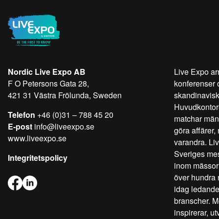
Nordic Live Expo AB
Live Expo ar
F O Petersons Gata 28,
konferenser 
421 31 Västra Frölunda, Sweden
skandinavis
Huvudkontore
Telefon
+46 (0)31 – 788 45 20
matchar männi
E-post
info@liveexpo.se
göra affärer,
www.liveexpo.se
varandra. Liv
Sveriges mes
Integritetspolicy
inom mässor 
över hundra n
idag ledande
branscher. Me
inspirerar, u