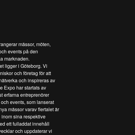
rangerar mässor, möten,
och events på den
ka marknaden.
t ligger i Göteborg. Vi
skor och företag för att
 nätverka och inspireras av
e Expo har startats av
t erfarna entreprenörer
och events, som lanserat
ya mässor varav flertalet är
 inom sina respektive
d ett fulladdat innehåll
tvecklar och uppdaterar vi