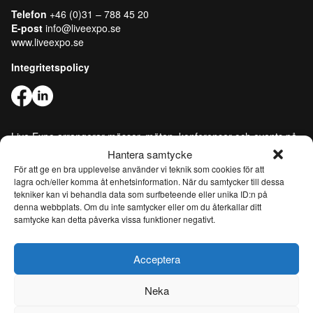
Telefon
+46 (0)31 – 788 45 20
E-post
info@liveexpo.se
www.liveexpo.se
Integritetspolicy
Live Expo arrangerar mässor, möten, konferenser och events på
den skandinaviska marknaden. Huvudkontoret ligger i Göteborg.
Hantera samtycke
Vi matchar människor och företag för att göra affärer, nätverka
För att ge en bra upplevelse använder vi teknik som cookies för att
och inspireras av varandra. Live Expo har startats av Sveriges
lagra och/eller komma åt enhetsinformation. När du samtycker till dessa
mest erfarna entreprenörer inom mässor och events, som
tekniker kan vi behandla data som surfbeteende eller unika ID:n på
lanserat över hundra nya mässor varav flertalet är idag ledande
denna webbplats. Om du inte samtycker eller om du återkallar ditt
samtycke kan detta påverka vissa funktioner negativt.
inom sina respektive branscher. Med ett fulladdat innehåll
inspirerar, utvecklar och uppdaterar vi våra besökare och tar
mässmediet till en helt ny nivå. Från och med 26 juni 2026 är Live
Acceptera
Expo ett helägt dotterbolag till Easyfairs Group, ett internationellt
företag som organiserar 110 marknadsledande event i 16 länder
Neka
och driver åtta eventanläggningar i Belgien, Nederländerna och
Sverige.