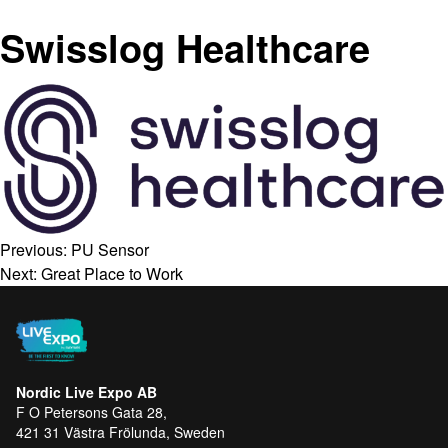
Swisslog Healthcare
Previous:
PU Sensor
Next:
Great Place to Work
Nordic Live Expo AB
F O Petersons Gata 28,
421 31 Västra Frölunda, Sweden