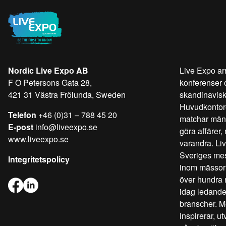
Nordic Live Expo AB
Live Expo ar
F O Petersons Gata 28,
konferenser 
421 31 Västra Frölunda, Sweden
skandinavis
Huvudkontore
Telefon
+46 (0)31 – 788 45 20
matchar männi
E-post
info@liveexpo.se
göra affärer,
www.liveexpo.se
varandra. Liv
Sveriges mes
Integritetspolicy
inom mässor 
över hundra n
idag ledande
branscher. Me
inspirerar, u