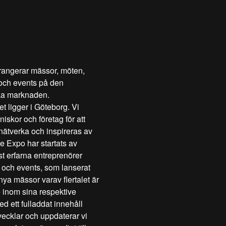
rangerar mässor, möten,
och events på den
ka marknaden.
t ligger i Göteborg. Vi
skor och företag för att
 nätverka och inspireras av
e Expo har startats av
t erfarna entreprenörer
och events, som lanserat
ya mässor varav flertalet är
 inom sina respektive
d ett fulladdat innehåll
tvecklar och uppdaterar vi