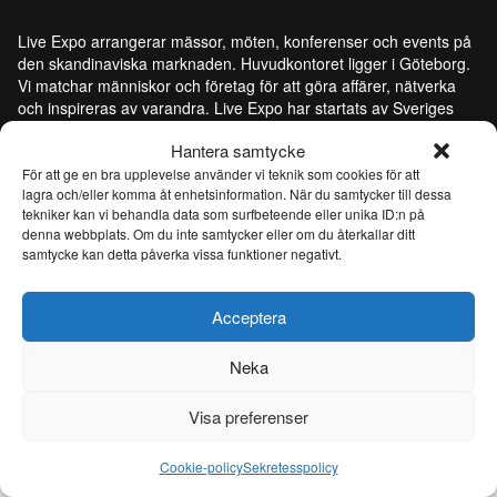
Live Expo arrangerar mässor, möten, konferenser och events på
den skandinaviska marknaden. Huvudkontoret ligger i Göteborg.
Vi matchar människor och företag för att göra affärer, nätverka
och inspireras av varandra. Live Expo har startats av Sveriges
mest erfarna entreprenörer inom mässor och events, som
Hantera samtycke
lanserat över hundra nya mässor varav flertalet är idag ledande
inom sina respektive branscher. Med ett fulladdat innehåll
För att ge en bra upplevelse använder vi teknik som cookies för att
lagra och/eller komma åt enhetsinformation. När du samtycker till dessa
inspirerar, utvecklar och uppdaterar vi våra besökare och tar
tekniker kan vi behandla data som surfbeteende eller unika ID:n på
mässmediet till en helt ny nivå. Från och med 26 juni 2026 är Live
denna webbplats. Om du inte samtycker eller om du återkallar ditt
Expo ett helägt dotterbolag till Easyfairs Group, ett internationellt
samtycke kan detta påverka vissa funktioner negativt.
företag som organiserar 110 marknadsledande event i 16 länder
och driver åtta eventanläggningar i Belgien, Nederländerna och
Sverige.
Acceptera
Neka
© Live Expo | Skapad av
Lightweb
Visa preferenser
Cookie-policy
Sekretesspolicy