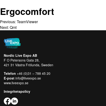
Ergocomfort
Previous:
TeamViewer
Next:
Qmt
Nordic Live Expo AB
F O Petersons Gata 28,
421 31 Västra Frölunda, Sweden
Telefon
+46 (0)31 – 788 45 20
E-post
info@liveexpo.se
www.liveexpo.se
Integritetspolicy