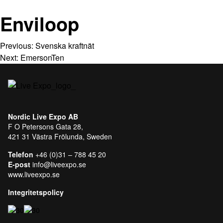
Enviloop
Previous:
Svenska kraftnät
Next:
EmersonTen
Nordic Live Expo AB
F O Petersons Gata 28,
421 31 Västra Frölunda, Sweden
Telefon
+46 (0)31 – 788 45 20
E-post
info@liveexpo.se
www.liveexpo.se
Integritetspolicy