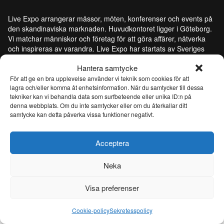
Live Expo arrangerar mässor, möten, konferenser och events på
den skandinaviska marknaden. Huvudkontoret ligger i Göteborg.
Vi matchar människor och företag för att göra affärer, nätverka
och inspireras av varandra. Live Expo har startats av Sveriges
mest erfarna entreprenörer inom mässor och events, som
Hantera samtycke
lanserat över hundra nya mässor varav flertalet är idag ledande
inom sina respektive branscher. Med ett fulladdat innehåll
För att ge en bra upplevelse använder vi teknik som cookies för att
lagra och/eller komma åt enhetsinformation. När du samtycker till dessa
inspirerar, utvecklar och uppdaterar vi våra besökare och tar
tekniker kan vi behandla data som surfbeteende eller unika ID:n på
mässmediet till en helt ny nivå. Från och med 26 juni 2026 är Live
denna webbplats. Om du inte samtycker eller om du återkallar ditt
Expo ett helägt dotterbolag till Easyfairs Group, ett internationellt
samtycke kan detta påverka vissa funktioner negativt.
företag som organiserar 110 marknadsledande event i 16 länder
och driver åtta eventanläggningar i Belgien, Nederländerna och
Sverige.
Acceptera
Neka
© Live Expo | Skapad av
Lightweb
Visa preferenser
Cookie-policy
Sekretesspolicy