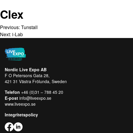
Clex
Previous:
Tunstall
Next:
i-Lab
Nordic Live Expo AB
F O Petersons Gata 28,
421 31 Västra Frölunda, Sweden
Telefon
+46 (0)31 – 788 45 20
E-post
info@liveexpo.se
www.liveexpo.se
Integritetspolicy